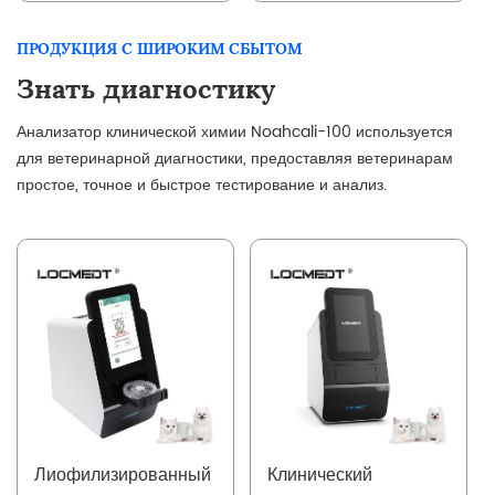
биохимический
для автоматического
анализатор
биохимического
ПРОДУКЦИЯ С ШИРОКИМ СБЫТОМ
анализатора
Знать диагностику
Анализатор клинической химии Noahcali-100 используется
для ветеринарной диагностики, предоставляя ветеринарам
простое, точное и быстрое тестирование и анализ.
Лиофилизированный
Клинический