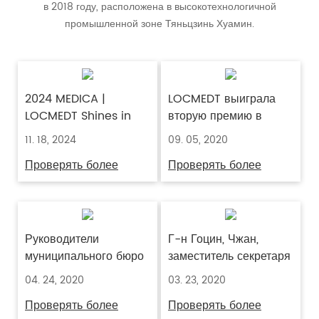
в 2018 году, расположена в высокотехнологичной
промышленной зоне Тяньцзинь Хуамин.
2024 MEDICA |
LOCMEDT выиграла
LOCMEDT Shines in
вторую премию в
Germany, Embracing
третьем китайском
11. 18, 2024
09. 05, 2020
a Promising Future
конкурсе инноваций и
Проверять более
Проверять более
предпринимательства
в области
медицинского
оборудования.
Руководители
Г-н Гоцин, Чжан,
муниципального бюро
заместитель секретаря
науки и техники
муниципального
04. 24, 2020
03. 23, 2020
посетили ЛОЦМЭРТ
комитета КПК
Проверять более
Проверять более
для
Тяньцзиня и мэр