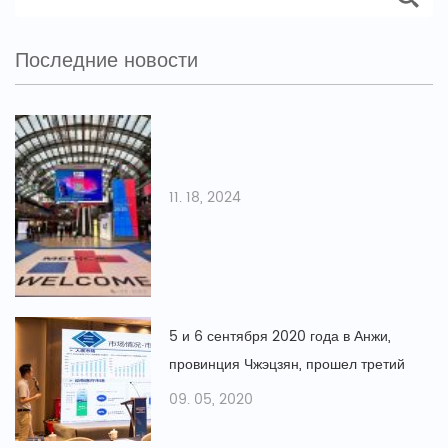
Последние новости
11. 18, 2024
5 и 6 сентября 2020 года в Анжи,
провинция Чжэцзян, прошел третий
Китайский конкурс инноваций и
09. 05, 2020
предпринимательства в области