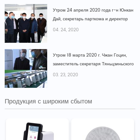
медицинских устройств.
Утром 24 апреля 2020 года г-н Юнкан
Дай, секретарь парткома и директор
муниципального бюро науки и
04. 24, 2020
технологий, и его делегация посетили
LOCMEDT для изучения производства и
работы предприятий в период
Утром 18 марта 2020 г. Чжан Гоцин,
эпидемии.
заместитель секретаря Тяньцзиньского
городского партийного комитета и мэр
03. 23, 2020
Тяньцзиня, Мэн Цинсон, секретарь
Тяньцзиньского муниципального
правительства, Се Юань, глава района
Продукция с широким сбытом
Дунли, и другие лидеры посетили
LOCMEDT.